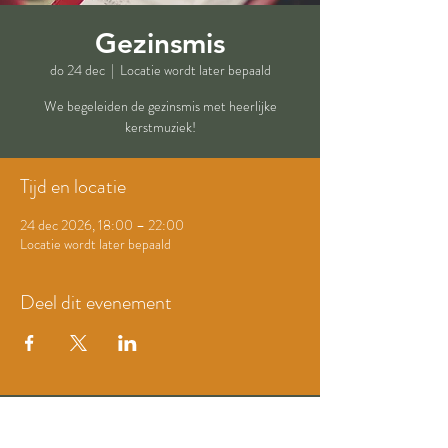
Gezinsmis
do 24 dec
  |  
Locatie wordt later bepaald
We begeleiden de gezinsmis met heerlijke
kerstmuziek!
Tijd en locatie
24 dec 2026, 18:00 – 22:00
Locatie wordt later bepaald
Deel dit evenement